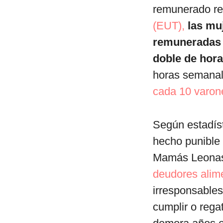
remunerado re
(EUT),
las mu
remunerada
doble de hor
horas semanal
cada 10 varone
Según estadíst
hecho punible
Mamás Leonas
deudores alime
irresponsables
cumplir o rega