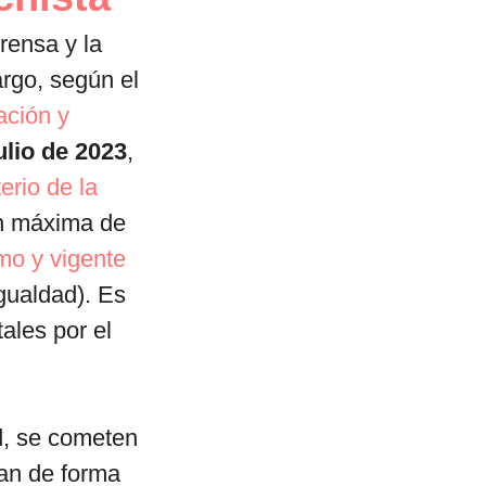
rensa y la
rgo, según el
ción y
ulio de 2023
,
erio de la
ón máxima de
mo y vigente
gualdad). Es
tales por el
d, se cometen
tan de forma