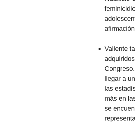
feminicidi
adolescent
afirmación
Valiente t
adquiridos
Congreso. 
llegar a u
las estadí
más en las
se encuent
representa