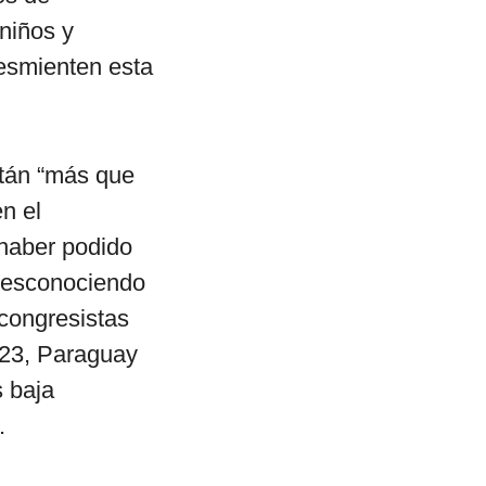
 niños y
desmienten esta
stán “más que
en el
 haber podido
 desconociendo
 congresistas
023, Paraguay
s baja
.