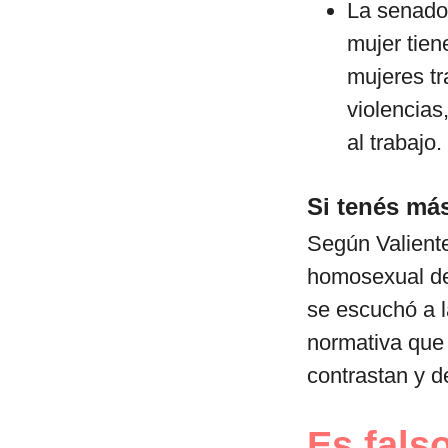
La senador
mujer tien
mujeres tr
violencias
al trabajo.
Si tenés más
Según Valiente,
homosexual den
se escuchó a l
normativa que
contrastan y d
Es fals