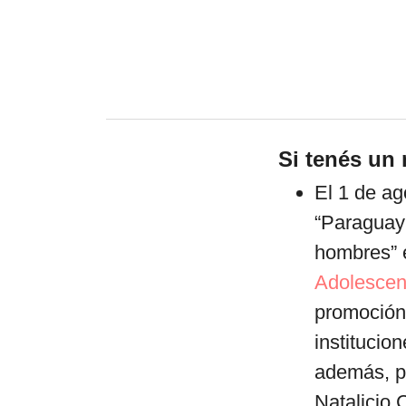
Si tenés un 
El 1 de ag
“Paraguay 
hombres” 
Adolescen
promoción,
institucio
además, pr
Natalicio