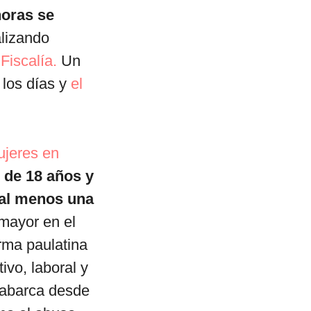
oras se
alizando
Fiscalía.
Un
 los días y
el
ujeres en
 de 18 años y
 al menos una
 mayor en el
rma paulatina
ivo, laboral y
e abarca desde