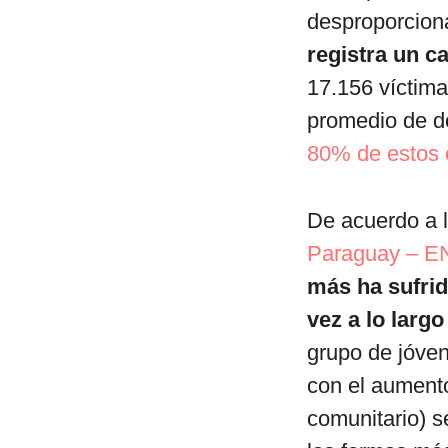
desproporcion
registra un c
17.156 víctima
promedio de do
80% de estos c
De acuerdo a 
Paraguay – 
más ha sufrid
vez a lo largo
grupo de jóven
con el aumento
comunitario) s