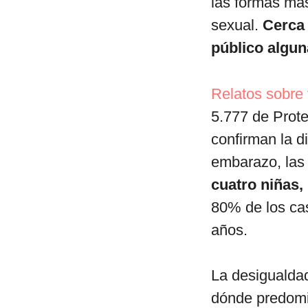
las formas má
sexual.
Cerca 
público algun
Relatos sobre 
5.777 de Prote
confirman la d
embarazo, las 
cuatro niñas,
80% de los ca
años.
La desigualdad
dónde predomin