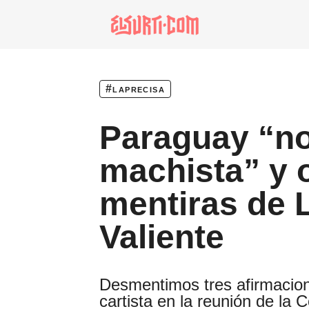
especiales
invasores vip
#laprecisa
estronismo climátic
Paraguay “no
escuelas fumigadas
historia de las muj
machista” y 
patria contratista
mentiras de L
plan del terror
consumo ilustrado
Valiente
noro
Desmentimos tres afirmacio
cartista en la reunión de la 