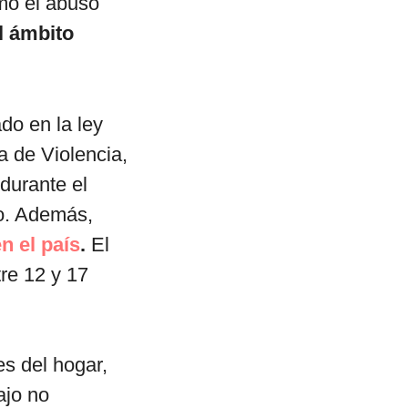
mo el abuso
l ámbito
ado en la ley
a de Violencia,
durante el
to. Además,
n el país
.
El
re 12 y 17
es del hogar,
ajo no