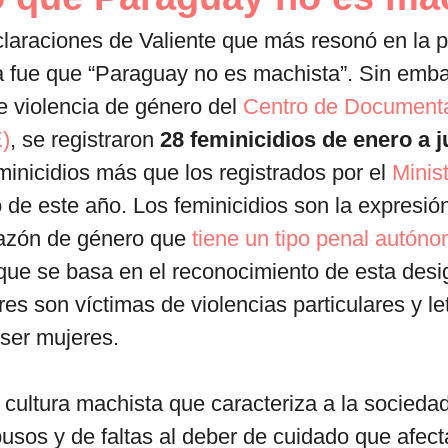
laraciones de Valiente que más resonó en la p
a fue que “Paraguay no es machista”. Sin emba
e violencia de género del
Centro de Documenta
)
, se registraron
28 feminicidios de enero a j
minicidios más que los registrados por el
Minist
 de este año. Los feminicidios son la expresi
razón de género que
tiene un tipo penal autóno
que se basa en el reconocimiento de esta desi
res son víctimas de violencias particulares y le
 ser mujeres.
 cultura machista que caracteriza a la socieda
busos y de faltas al deber de cuidado que afec