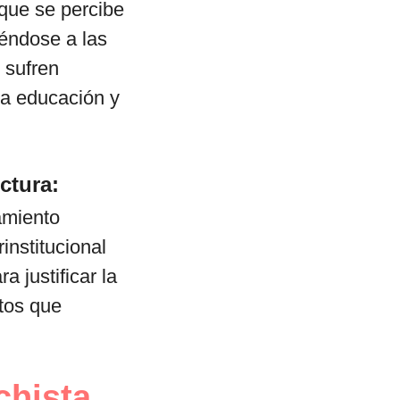
que se percibe
iéndose a las
 sufren
 la educación y
ctura:
namiento
institucional
 justificar la
tos que
chista