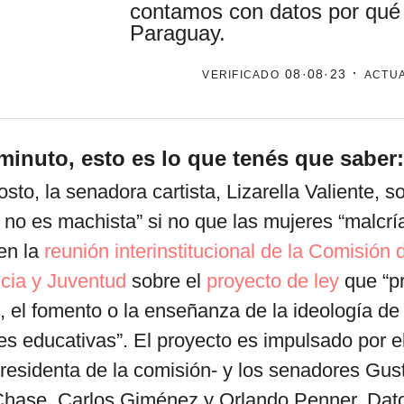
contamos con datos por qué
Paraguay.
verificado
· actu
por formato
08·08·23
scrolls
timeline
minuto, esto es lo que tenés que saber:
chequeo
osto, la senadora cartista, Lizarella Valiente, 
descargables
no es machista” si no que las mujeres “malcrí
en la
reunión interinstitucional de la Comisión 
cia y Juventud
sobre el
proyecto de ley
que “pr
 el fomento o la enseñanza de la ideología de
nes educativas”. El proyecto es impulsado por el
esidenta de la comisión- y los senadores Gust
 Chase, Carlos Giménez y Orlando Penner. Dat