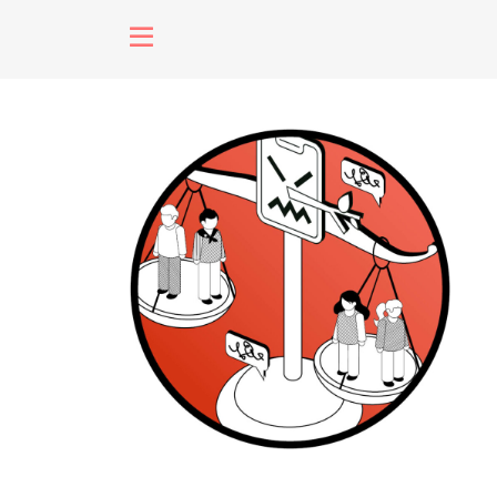
fenómenos
Futuros
Soberanas
Oligarquía
Despacio So