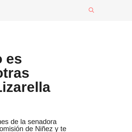
surti impreso
o
 es
eres
otras
izarella
nes de la senadora
Comisión de Niñez y te