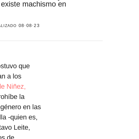
 existe machismo en
alizado
el surti
08·08·23
acerca
blog
contacto
sostuvo que
an a los
de Niñez,
ohíbe la
 género en las
la -quien es,
avo Leite,
os de