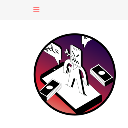
fenómenos
Futuros
Soberanas
Oligarquía
Despacio So