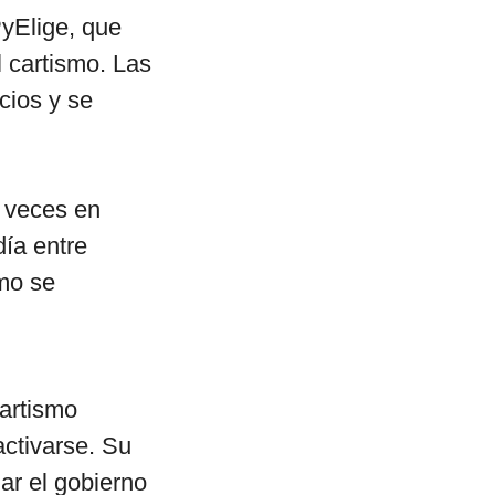
PyElige, que
 cartismo. Las
cios y se
1 veces en
ía entre
ómo se
cartismo
activarse. Su
nar el gobierno