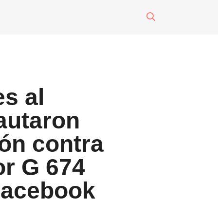
surti impreso
o
s al
eres
pautaron
ón contra
or G 674
Facebook