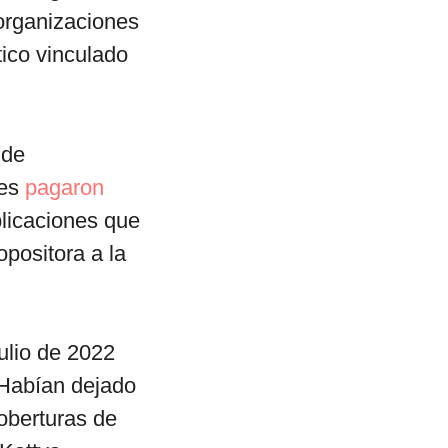
 organizaciones
tico vinculado
 de
tes
pagaron
licaciones que
opositora a la
julio de 2022
 Habían dejado
coberturas de