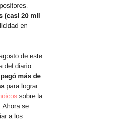
positores.
 (casi 20 mil
licidad en
 agosto de este
a del diario
a pagó más de
as
para lograr
noicos
sobre la
. Ahora se
ar a los