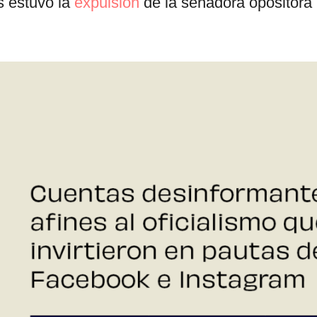
 estuvo la
expulsión
de la senadora opositora