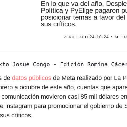
En lo que va del año, Despie
Política y PyElige pagaron p
posicionar temas a favor del
sus críticos.
por formato
scrolls
verificado
· actu
24·10·24
timeline
chequeo
descargables
xto Josué Congo - Edición Romina Cáce
is de
datos públicos
de Meta realizado por La P
brero a octubre de este año, cuentas que apar
comunicación movieron casi 85 mil dólares en
e Instagram para promocionar el gobierno de 
sus críticos.