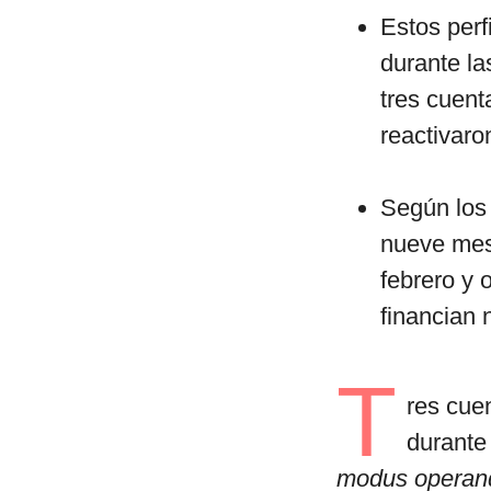
Estos perf
durante la
tres cuent
reactivaro
Según los 
nueve mes
febrero y 
financian n
T
res cue
durante
modus operan