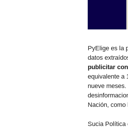
PyElige es la
datos extraíd
publicitar co
equivalente a 
nueve meses.
desinformacio
Nación, como l
Sucia Política 