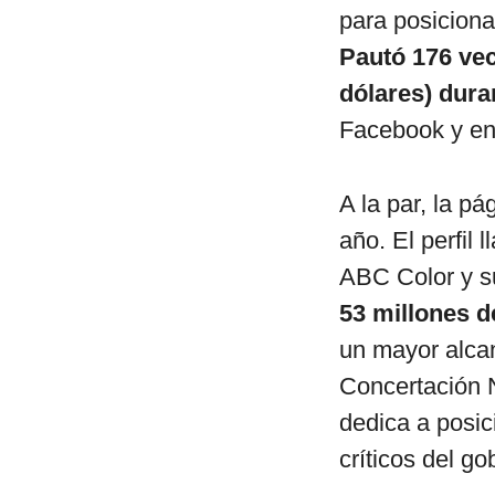
para posicionar
Pautó 176 vec
dólares) dura
Facebook y en
A la par, la p
año. El perfil 
ABC Color y s
53 millones d
un mayor alca
Concertación N
dedica a posic
críticos del go