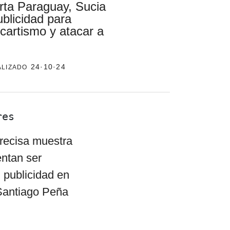
rta Paraguay, Sucia
ublicidad para
 cartismo y atacar a
el surti
acerca
alizado
24·10·24
blog
contacto
res
recisa muestra
entan ser
 publicidad en
Santiago Peña