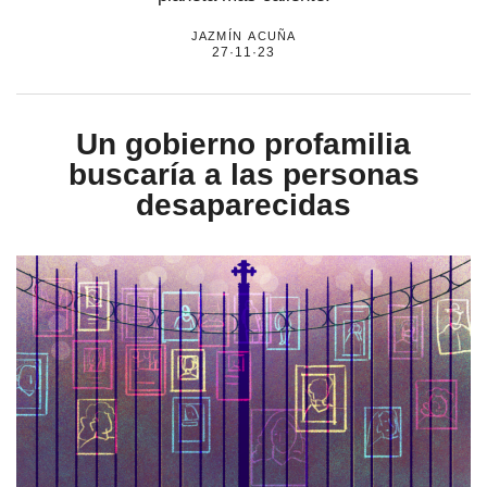
jazmín acuña
27·11·23
por formato
scrolls
Un gobierno profamilia
timeline
buscaría a las personas
desaparecidas
chequeo
descargables
el surti
acerca
blog
contacto