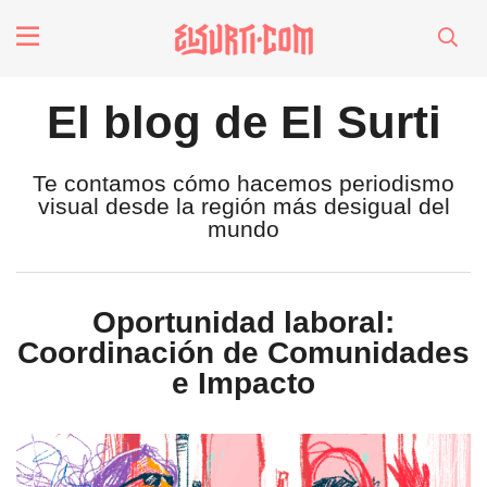
fenómenos
El blog de El Surti
Futuros
Te contamos cómo hacemos periodismo
visual desde la región más desigual del
Soberanas
mundo
Oligarquía
Oportunidad laboral:
Coordinación de Comunidades
Despacio Sonoro
e Impacto
especiales
invasores vip