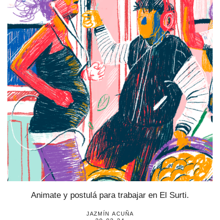
estronismo climático
escuelas fumigadas
historia de las mujeres
patria contratista
plan del terror
consumo ilustrado
surti impreso
Animate y postulá para trabajar en El Surti.
jazmín acuña