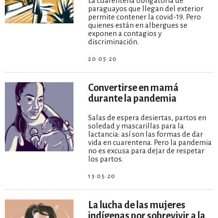
La cuarentena obligatoria de
paraguayos que llegan del exterior
permite contener la covid-19. Pero
quienes están en albergues se
exponen a contagios y
discriminación.
20·05·20
Convertirse en mamá
durante la pandemia
Salas de espera desiertas, partos en
soledad y mascarillas para la
lactancia: así son las formas de dar
vida en cuarentena. Pero la pandemia
no es excusa para dejar de respetar
los partos.
13·05·20
La lucha de las mujeres
indígenas por sobrevivir a la