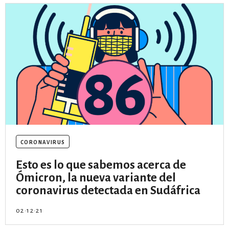
por formato
scrolls
timeline
chequeo
descargables
el surti
coronavirus
Esto es lo que sabemos acerca de
acerca
Ómicron, la nueva variante del
blog
coronavirus detectada en Sudáfrica
contacto
02·12·21