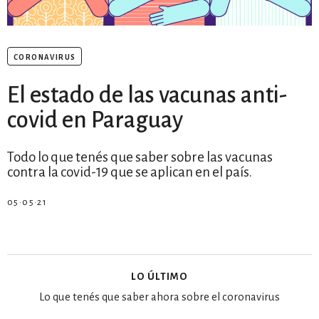
estronismo climático
escuelas fumigadas
coronavirus
historia de las mujeres
El estado de las vacunas anti-
patria contratista
covid en Paraguay
plan del terror
Todo lo que tenés que saber sobre las vacunas
consumo ilustrado
contra la covid-19 que se aplican en el país.
surti impreso
05·05·21
lo último
Lo que tenés que saber ahora sobre el coronavirus