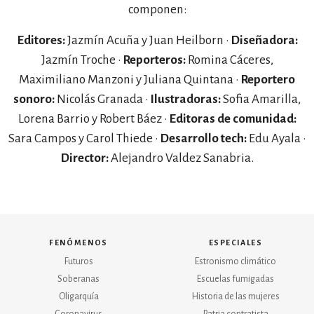
componen:
Editores:
Jazmín Acuña y Juan Heilborn ·
Diseñadora:
Jazmín Troche ·
Reporteros:
Romina Cáceres,
Maximiliano Manzoni y Juliana Quintana ·
Reportero
sonoro:
Nicolás Granada ·
Ilustradoras:
Sofia Amarilla,
Lorena Barrio y Robert Báez ·
Editoras de comunidad:
Sara Campos y Carol Thiede ·
Desarrollo tech:
Edu Ayala ·
Director:
Alejandro Valdez Sanabria.
fenómenos
especiales
Futuros
Estronismo climático
Soberanas
Escuelas fumigadas
Oligarquía
Historia de las mujeres
Coronavirus
Patria contratista