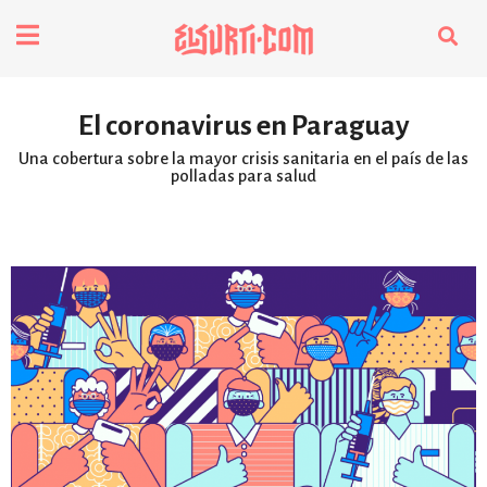
fenómenos
El coronavirus en Paraguay
Futuros
Una cobertura sobre la mayor crisis sanitaria en el país de las
polladas para salud
Soberanas
Oligarquía
Despacio Sonoro
especiales
invasores vip